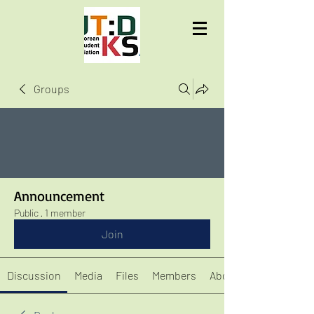
UTD KSA
Groups
Announcement
Public
·
1 member
Join
Discussion
Media
Files
Members
About