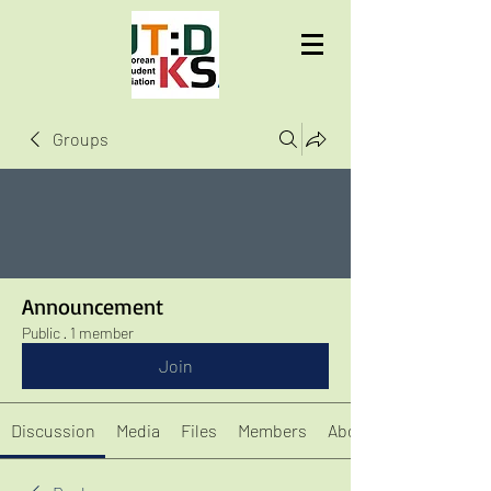
UTD KSA
Groups
Announcement
Public
·
1 member
Join
Discussion
Media
Files
Members
About