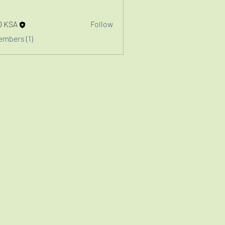
D KSA
Follow
embers (1)